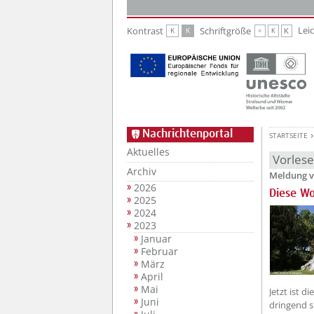
Zur Hauptnavigation
Zum Inhalt
Lei
Kontrast
Schriftgröße
K
K
K
K
K
Nachrichtenportal
STARTSEITE
Aktuelles
Vorles
Archiv
Meldung v
2026
Diese Wo
2025
2024
2023
Januar
Februar
März
April
Mai
Jetzt ist 
Juni
dringend si