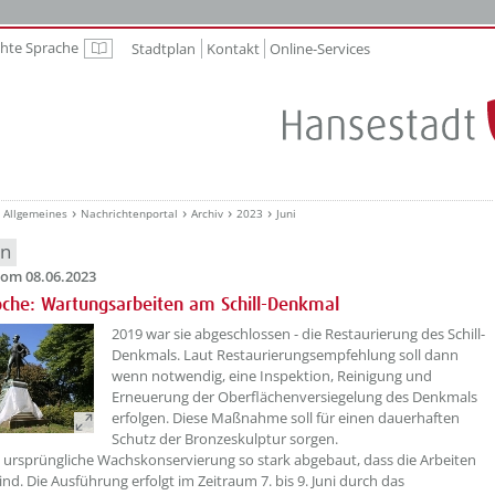
chte Sprache
Stadtplan
Kontakt
Online-Services
Leichte Sprache
Allgemeines
Nachrichtenportal
Archiv
2023
Juni
en
om 08.06.2023
che: Wartungsarbeiten am Schill-Denkmal
??? absaetzeOben[1]/titel ???
2019 war sie abgeschlossen - die Restaurierung des Schill-
Denkmals. Laut Restaurierungsempfehlung soll dann
wenn notwendig, eine Inspektion, Reinigung und
Erneuerung der Oberflächenversiegelung des Denkmals
erfolgen. Diese Maßnahme soll für einen dauerhaften
Schutz der Bronzeskulptur sorgen.
die ursprüngliche Wachskonservierung so stark abgebaut, dass die Arbeiten
nd. Die Ausführung erfolgt im Zeitraum 7. bis 9. Juni durch das