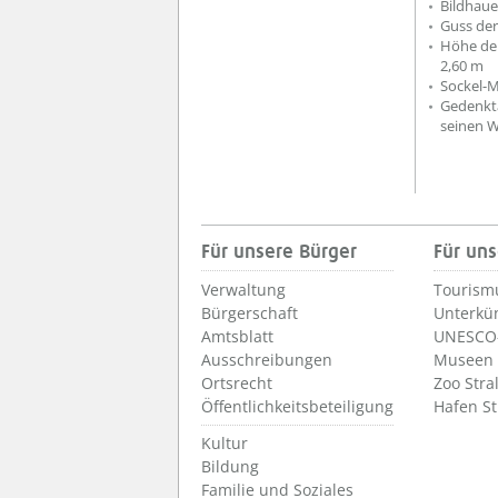
Bildhaue
Guss der 
Höhe der 
2,60 m
Sockel-M
Gedenkta
seinen W
Für unsere Bürger
Für uns
Verwaltung
Tourism
Bürgerschaft
Unterkü
Amtsblatt
UNESCO-
Ausschreibungen
Museen
Ortsrecht
Zoo Stra
Öffentlichkeitsbeteiligung
Hafen S
Kultur
Bildung
Familie und Soziales