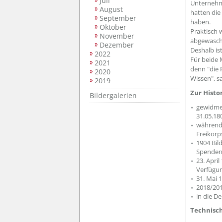
Juli
Unternehm
August
hatten die
September
haben.
Oktober
Praktisch 
November
abgewasche
Dezember
Deshalb ist
2022
Für beide 
2021
denn "die 
2020
Wissen", sa
2019
Zur Histo
Bildergalerien
gewidmet
31.05.18
während 
Freikorps
1904 Bil
Spendenb
23. Apri
Verfügun
31. Mai 
2018/201
in die D
Technisc