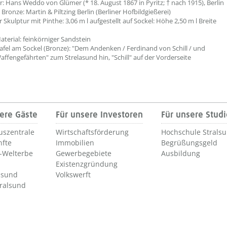
r: Hans Weddo von Glümer (* 18. August 1867 in Pyritz; † nach 1915), Berlin
Bronze: Martin & Piltzing Berlin (Berliner Hofbildgießerei)
Skulptur mit Pinthe: 3,06 m l aufgestellt auf Sockel: Höhe 2,50 m l Breite
aterial: feinkörniger Sandstein
fel am Sockel (Bronze): "Dem Andenken / Ferdinand von Schill / und
affengefährten" zum Strelasund hin, "Schill" auf der Vorderseite
ere Gäste
Für unsere Investoren
Für unsere Stud
uszentrale
Wirtschaftsförderung
Hochschule Strals
nfte
Immobilien
Begrüßungsgeld
Welterbe
Gewerbegebiete
Ausbildung
Existenzgründung
lsund
Volkswerft
tralsund