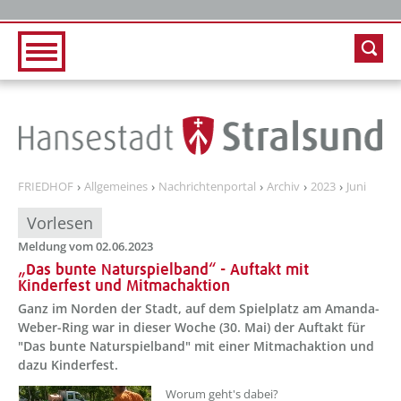
Zur Hauptnavigation
Zum Inhalt
FRIEDHOF
Allgemeines
Nachrichtenportal
Archiv
2023
Juni
Vorlesen
Meldung vom 02.06.2023
„Das bunte Naturspielband“ - Auftakt mit
Kinderfest und Mitmachaktion
Ganz im Norden der Stadt, auf dem Spielplatz am Amanda-
Weber-Ring war in dieser Woche (30. Mai) der Auftakt für
"Das bunte Naturspielband" mit einer Mitmachaktion und
dazu Kinderfest.
??? absaetzeOben[1]/titel ???
Worum geht's dabei?