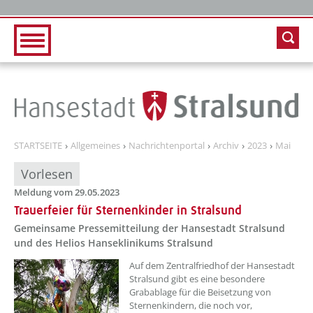
Zur Hauptnavigation
Zum Inhalt
STARTSEITE
Allgemeines
Nachrichtenportal
Archiv
2023
Mai
Vorlesen
Meldung vom 29.05.2023
Trauerfeier für Sternenkinder in Stralsund
Gemeinsame Pressemitteilung der Hansestadt Stralsund
und des Helios Hanseklinikums Stralsund
??? absaetzeOben[1]/titel ???
Auf dem Zentralfriedhof der Hansestadt
Stralsund gibt es eine besondere
Grabablage für die Beisetzung von
Sternenkindern, die noch vor,