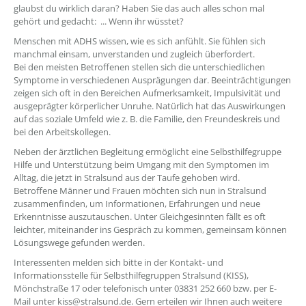
glaubst du wirklich daran? Haben Sie das auch alles schon mal
gehört und gedacht: ... Wenn ihr wüsstet?
Menschen mit ADHS wissen, wie es sich anfühlt. Sie fühlen sich
manchmal einsam, unverstanden und zugleich überfordert.
Bei den meisten Betroffenen stellen sich die unterschiedlichen
Symptome in verschiedenen Ausprägungen dar. Beeinträchtigungen
zeigen sich oft in den Bereichen Aufmerksamkeit, Impulsivität und
ausgeprägter körperlicher Unruhe. Natürlich hat das Auswirkungen
auf das soziale Umfeld wie z. B. die Familie, den Freundeskreis und
bei den Arbeitskollegen.
Neben der ärztlichen Begleitung ermöglicht eine Selbsthilfegruppe
Hilfe und Unterstützung beim Umgang mit den Symptomen im
Alltag, die jetzt in Stralsund aus der Taufe gehoben wird.
Betroffene Männer und Frauen möchten sich nun in Stralsund
zusammenfinden, um Informationen, Erfahrungen und neue
Erkenntnisse auszutauschen. Unter Gleichgesinnten fällt es oft
leichter, miteinander ins Gespräch zu kommen, gemeinsam können
Lösungswege gefunden werden.
Interessenten melden sich bitte in der Kontakt- und
Informationsstelle für Selbsthilfegruppen Stralsund (KISS),
Mönchstraße 17 oder telefonisch unter 03831 252 660 bzw. per E-
Mail unter kiss@stralsund.de. Gern erteilen wir Ihnen auch weitere