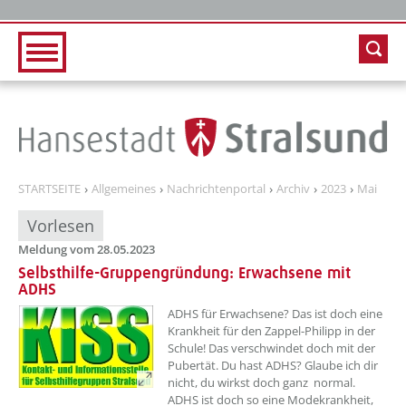
Zur Hauptnavigation
Zum Inhalt
STARTSEITE
Allgemeines
Nachrichtenportal
Archiv
2023
Mai
Vorlesen
Meldung vom 28.05.2023
Selbsthilfe-Gruppengründung: Erwachsene mit
ADHS
??? absaetzeOben[1]/titel ???
ADHS für Erwachsene? Das ist doch eine
Krankheit für den Zappel-Philipp in der
Schule! Das verschwindet doch mit der
Pubertät. Du hast ADHS? Glaube ich dir
nicht, du wirkst doch ganz normal.
ADHS ist doch so eine Modekrankheit,