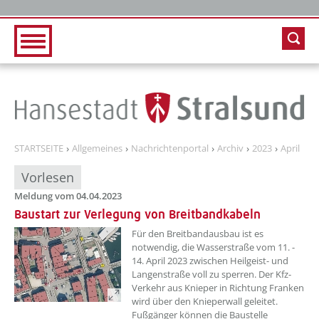
Zur Hauptnavigation
Zum Inhalt
STARTSEITE
Allgemeines
Nachrichtenportal
Archiv
2023
April
Vorlesen
Meldung vom 04.04.2023
Baustart zur Verlegung von Breitbandkabeln
??? absaetzeOben[1]/titel ???
Für den Breitbandausbau ist es
notwendig, die Wasserstraße vom 11. -
14. April 2023 zwischen Heilgeist- und
Langenstraße voll zu sperren. Der Kfz-
Verkehr aus Knieper in Richtung Franken
wird über den Knieperwall geleitet.
Fußgänger können die Baustelle