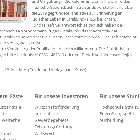
und Umgebung«. Die Referentin Uta Tornow wird das
»Jüdische Gedenkbuch« Stralsunds vorstellen und über
die 2019 gegründete »Initiative zur Erinnerung an
Jüdisches Leben in Stralsund« (IJLS) berichten.
Für das Heft verantwortlich zeigen sich neben der
hochschule Vorpommern-Rügen (Stralsund) das Stadtarchiv der
 Stralsund sowie der Stralsunder Geschichtsverein e.V. Das Heft erscheint
und Verlagshaus Kruse.
zur Vorstellung der Publikation herzlich willkommen. Der Eintritt ist frei.
n bitte telefonisch: 03831 482310 oder per E-Mail: volkshochschule@lk-
rda Lößner M.A. (Druck- und Verlagshaus Kruse)
ere Gäste
Für unsere Investoren
Für unsere Stud
uszentrale
Wirtschaftsförderung
Hochschule Strals
nfte
Immobilien
Begrüßungsgeld
Welterbe
Gewerbegebiete
Ausbildung
Existenzgründung
lsund
Volkswerft
tralsund