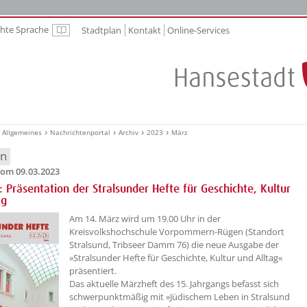
chte Sprache
Stadtplan
Kontakt
Online-Services
Leichte Sprache
Allgemeines
Nachrichtenportal
Archiv
2023
März
en
om 09.03.2023
: Präsentation der Stralsunder Hefte für Geschichte, Kultur
ag
??? absaetzeOben[1]/titel ???
Am 14. März wird um 19.00 Uhr in der
Kreisvolkshochschule Vorpommern-Rügen (Standort
Stralsund, Tribseer Damm 76) die neue Ausgabe der
»Stralsunder Hefte für Geschichte, Kultur und Alltag«
präsentiert.
Das aktuelle Märzheft des 15. Jahrgangs befasst sich
schwerpunktmäßig mit »Jüdischem Leben in Stralsund