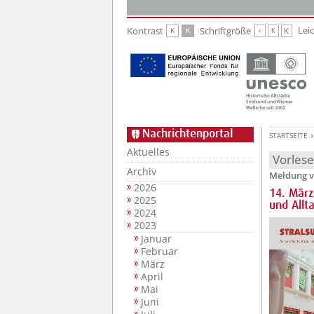
Zur Hauptnavigation
Zum Inhalt
Lei
Kontrast
Schriftgröße
K
K
K
K
K
Nachrichtenportal
STARTSEITE
Aktuelles
Vorles
Archiv
Meldung v
2026
14. März
2025
und Allt
2024
2023
Januar
Februar
März
April
Mai
Juni