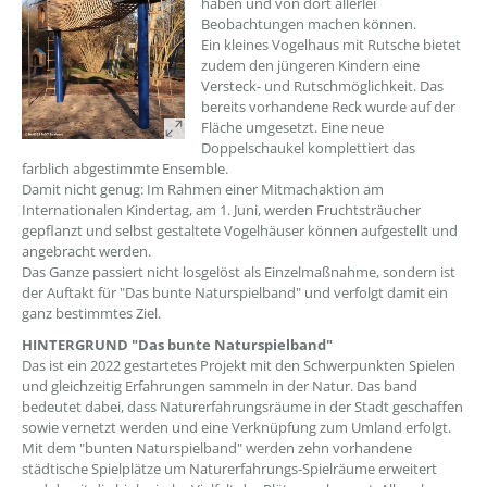
haben und von dort allerlei
Beobachtungen machen können.
Ein kleines Vogelhaus mit Rutsche bietet
zudem den jüngeren Kindern eine
Versteck- und Rutschmöglichkeit. Das
bereits vorhandene Reck wurde auf der
Fläche umgesetzt. Eine neue
Doppelschaukel komplettiert das
farblich abgestimmte Ensemble.
Damit nicht genug: Im Rahmen einer Mitmachaktion am
Internationalen Kindertag, am 1. Juni, werden Fruchtsträucher
gepflanzt und selbst gestaltete Vogelhäuser können aufgestellt und
angebracht werden.
Das Ganze passiert nicht losgelöst als Einzelmaßnahme, sondern ist
der Auftakt für "Das bunte Naturspielband" und verfolgt damit ein
ganz bestimmtes Ziel.
HINTERGRUND "Das bunte Naturspielband"
Das ist ein 2022 gestartetes Projekt mit den Schwerpunkten Spielen
und gleichzeitig Erfahrungen sammeln in der Natur. Das band
bedeutet dabei, dass Naturerfahrungsräume in der Stadt geschaffen
sowie vernetzt werden und eine Verknüpfung zum Umland erfolgt.
Mit dem "bunten Naturspielband" werden zehn vorhandene
städtische Spielplätze um Naturerfahrungs-Spielräume erweitert