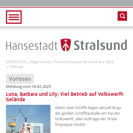
Zur Hauptnavigation
Zum Inhalt
STARTSEITE
Allgemeines
Nachrichtenportal
Archiv
2023
Februar
Vorlesen
Meldung vom 16.02.2023
Luna, Barbara und Lily: Viel Betrieb auf Volkswerft-
Gelände
??? absaetzeOben[1]/titel ???
Gleich zwei Schiffe liegen aktuell längs
der großen Schiffbauhalle am Kai der
Volkswerft, alles Aufträge der Strela
Shiprepair GmbH