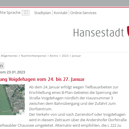
chte Sprache
Stadtplan
Kontakt
Online-Services
Leichte Sprache
Allgemeines
Nachrichtenportal
Archiv
2023
Januar
en
om 23.01.2023
rung Voigdehagen vom 24. bis 27. Januar
??? absaetzeOben[1]/titel ???
Ab dem 24. Januar erfolgt wegen Tiefbauarbeiten zur
Erschließung eines B-Plan-Gebietes die Sperrung der
Straße Voigdehagen nördlich der Hausnummer 3
zwischen dem Bahnübergang und der Zufahrt zum
Dorfzentrum.
Der Verkehr von und nach Zarrendorf oder Voigdehagen
wird in diesem Zeitraum über die Andershofer Dorfstraße
eifswalder Chaussee umgeleitet. Alternativ wird empfohlen, die L 222 zu