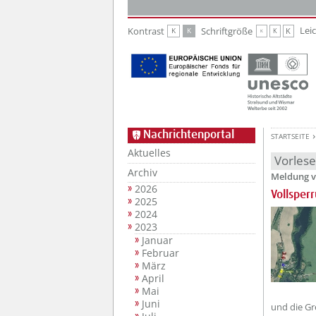
Zur Hauptnavigation
Zum Inhalt
Lei
Kontrast
Schriftgröße
K
K
K
K
K
Nachrichtenportal
STARTSEITE
Aktuelles
Vorles
Archiv
Meldung v
2026
Vollsper
2025
2024
2023
Januar
Februar
März
April
Mai
Juni
und die Gr