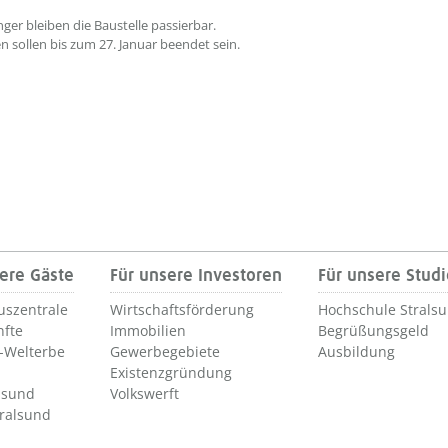
ger bleiben die Baustelle passierbar.
en sollen bis zum 27. Januar beendet sein.
ere Gäste
Für unsere Investoren
Für unsere Stud
uszentrale
Wirtschaftsförderung
Hochschule Strals
nfte
Immobilien
Begrüßungsgeld
Welterbe
Gewerbegebiete
Ausbildung
Existenzgründung
lsund
Volkswerft
tralsund