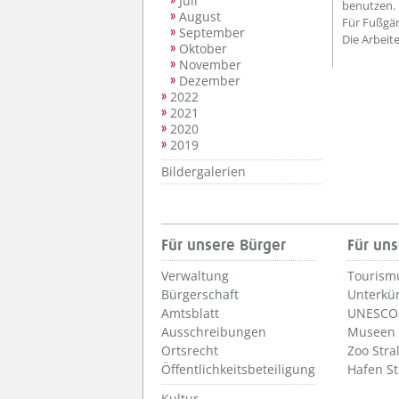
Juli
benutzen.
August
Für Fußgän
September
Die Arbeit
Oktober
November
Dezember
2022
2021
2020
2019
Bildergalerien
Für unsere Bürger
Für uns
Verwaltung
Tourism
Bürgerschaft
Unterkü
Amtsblatt
UNESCO-
Ausschreibungen
Museen
Ortsrecht
Zoo Stra
Öffentlichkeitsbeteiligung
Hafen S
Kultur