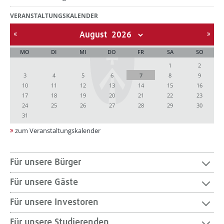
VERANSTALTUNGSKALENDER
August
MO
DI
MI
DO
FR
SA
SO
1
2
3
4
5
6
7
8
9
10
11
12
13
14
15
16
17
18
19
20
21
22
23
24
25
26
27
28
29
30
31
zum Veranstaltungskalender
Für unsere Bürger
Für unsere Gäste
Für unsere Investoren
Für unsere Studierenden