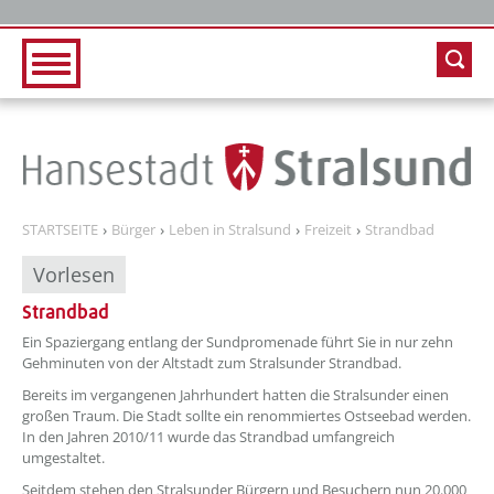
Zur Hauptnavigation
Zum Inhalt
STARTSEITE
Bürger
Leben in Stralsund
Freizeit
Strandbad
Vorlesen
Strandbad
??? absaetzeOben[1]/titel ???
Ein Spaziergang entlang der Sundpromenade führt Sie in nur zehn
Gehminuten von der Altstadt zum Stralsunder Strandbad.
Bereits im vergangenen Jahrhundert hatten die Stralsunder einen
großen Traum. Die Stadt sollte ein renommiertes Ostseebad werden.
In den Jahren 2010/11 wurde das Strandbad umfangreich
umgestaltet.
Seitdem stehen den Stralsunder Bürgern und Besuchern nun 20.000