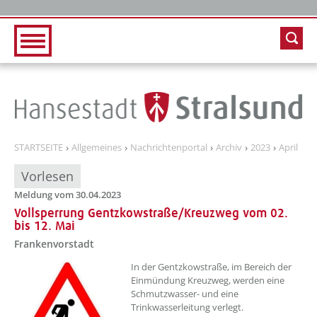
Zur Hauptnavigation
Zum Inhalt
STARTSEITE
Allgemeines
Nachrichtenportal
Archiv
2023
April
Vorlesen
Meldung vom 30.04.2023
Vollsperrung Gentzkowstraße/Kreuzweg vom 02.
bis 12. Mai
Frankenvorstadt
??? absaetzeOben[1]/titel ???
In der Gentzkowstraße, im Bereich der
Einmündung Kreuzweg, werden eine
Schmutzwasser- und eine
Trinkwasserleitung verlegt.