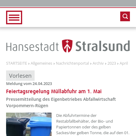
Zur Hauptnavigation
Zum Inhalt
STARTSEITE
Allgemeines
Nachrichtenportal
Archiv
2023
April
Vorlesen
Meldung vom 24.04.2023
Feiertagsregelung Müllabfuhr am 1. Mai
Pressemitteilung des Eigenbetriebes Abfallwirtschaft
Vorpommern-Rügen
??? absaetzeOben[1]/titel ???
Die Abfuhrtermine der
Restabfallbehälter, der Bio- und
Papiertonnen oder des gelben
Sackes/der gelben Tonne, die auf den 01.