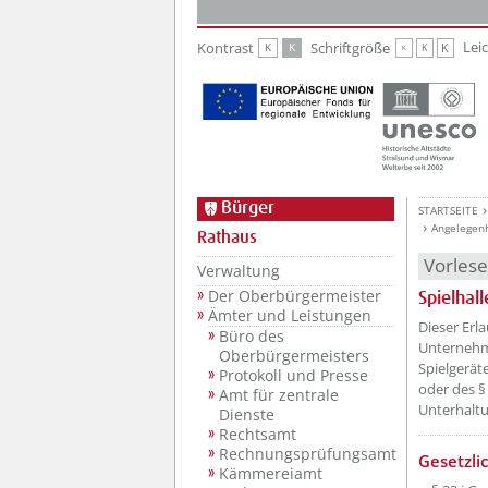
Zur Hauptnavigation
Zum Inhalt
Lei
Kontrast
Schriftgröße
K
K
K
K
K
Bürger
STARTSEITE
Angelegen
Rathaus
Vorles
Verwaltung
Der Oberbürgermeister
Spielhal
Ämter und Leistungen
Dieser Erl
Büro des
Unternehme
Oberbürgermeisters
Spielgerät
Protokoll und Presse
oder des §
Amt für zentrale
Unterhaltu
Dienste
Rechtsamt
Rechnungsprüfungsamt
Gesetzli
Kämmereiamt