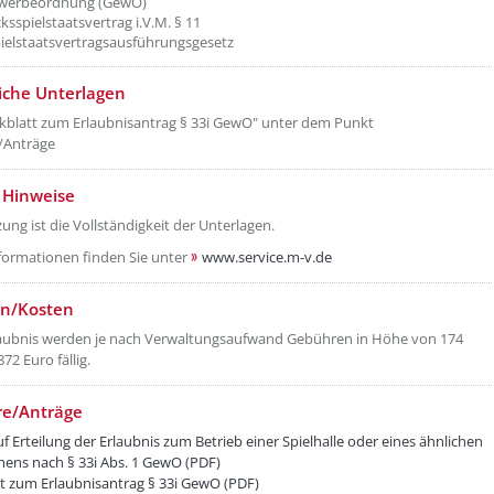
Gewerbeordnung (GewO)
ksspielstaatsvertrag i.V.M. § 11
ielstaatsvertragsausführungsgesetz
liche Unterlagen
kblatt zum Erlaubnisantrag § 33i GewO" unter dem Punkt
/Anträge
 Hinweise
ung ist die Vollständigkeit der Unterlagen.
formationen finden Sie unter
www.service.m-v.de
n/Kosten
laubnis werden je nach Verwaltungsaufwand Gebühren in Höhe von 174
872 Euro fällig.
re/Anträge
f Erteilung der Erlaubnis zum Betrieb einer Spielhalle oder eines ähnlichen
ens nach § 33i Abs. 1 GewO (PDF)
t zum Erlaubnisantrag § 33i GewO (PDF)