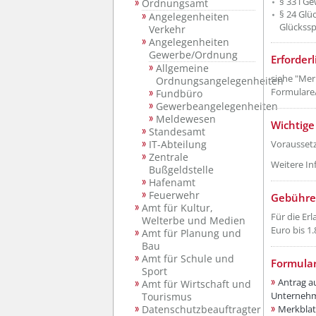
§ 33 i 
Ordnungsamt
§ 24 Glüc
Angelegenheiten
Glückssp
Verkehr
Angelegenheiten
Gewerbe/Ordnung
Erforder
Allgemeine
siehe "Mer
Ordnungsangelegenheiten
Formulare
Fundbüro
Gewerbeangelegenheiten
Meldewesen
Wichtige
Standesamt
Voraussetz
IT-Abteilung
Zentrale
Weitere In
Bußgeldstelle
Hafenamt
Feuerwehr
Gebühre
Amt für Kultur,
Für die Er
Welterbe und Medien
Euro bis 1.
Amt für Planung und
Bau
Amt für Schule und
Formula
Sport
Antrag au
Amt für Wirtschaft und
Unternehm
Tourismus
Merkblat
Datenschutzbeauftragter