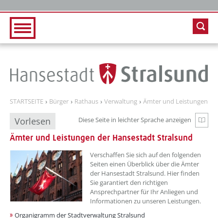
Zur Hauptnavigation
Zum Inhalt
STARTSEITE
Bürger
Rathaus
Verwaltung
Ämter und Leistungen
Vorlesen
Diese Seite in leichter Sprache anzeigen
Zur e
Ämter und Leistungen der Hansestadt Stralsund
??? absaetzeOben[1]/titel ???
Verschaffen Sie sich auf den folgenden
Seiten einen Überblick über die Ämter
der Hansestadt Stralsund. Hier finden
Sie garantiert den richtigen
Ansprechpartner für Ihr Anliegen und
Informationen zu unseren Leistungen.
Organigramm der Stadtverwaltung Stralsund