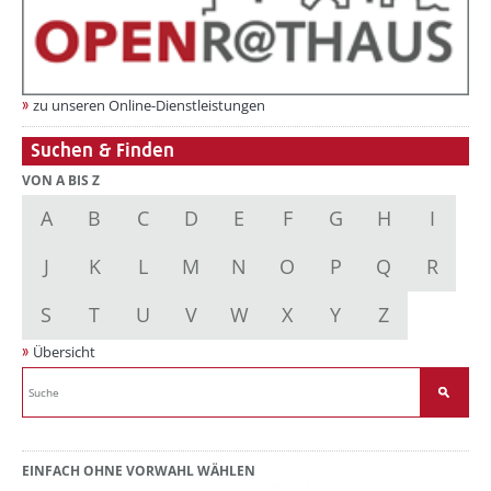
zu unseren Online-Dienstleistungen
Suchen & Finden
VON A BIS Z
A
B
C
D
E
F
G
H
I
J
K
L
M
N
O
P
Q
R
S
T
U
V
W
X
Y
Z
Übersicht
EINFACH OHNE VORWAHL WÄHLEN