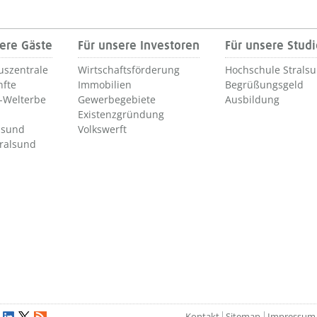
ere Gäste
Für unsere Investoren
Für unsere Stud
uszentrale
Wirtschaftsförderung
Hochschule Strals
nfte
Immobilien
Begrüßungsgeld
Welterbe
Gewerbegebiete
Ausbildung
Existenzgründung
lsund
Volkswerft
tralsund
Kontakt
Sitemap
Impressum