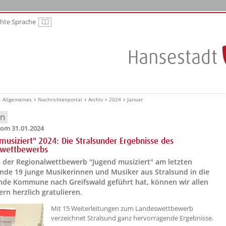
chte Sprache
Leichte Sprache
Allgemeines
Nachrichtenportal
Archiv
2024
Januar
en
om 31.01.2024
musiziert" 2024: Die Stralsunder Ergebnisse des
lwettbewerbs
der Regionalwettbewerb "Jugend musiziert" am letzten
de 19 junge Musikerinnen und Musiker aus Stralsund in die
nde Kommune nach Greifswald geführt hat, können wir allen
ern herzlich gratulieren.
??? absaetzeOben[1]/titel ???
Mit 15 Weiterleitungen zum Landeswettbewerb
verzeichnet Stralsund ganz hervorragende Ergebnisse.