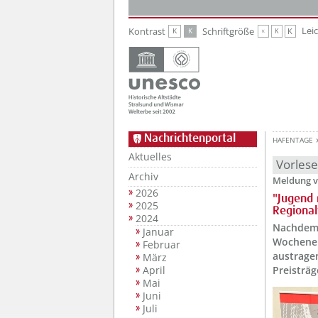
Zur Hauptnavigation
Zum Inhalt
Lei
Kontrast
Schriftgröße
K
K
K
K
K
Nachrichtenportal
HAFENTAGE
Aktuelles
Vorles
Archiv
Meldung v
2026
"Jugend 
2025
Regiona
2024
Nachdem 
Januar
Wochenen
Februar
austrage
März
April
Preisträg
Mai
Juni
Juli