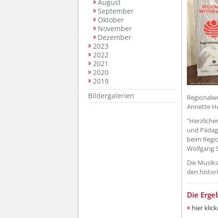
August
September
Oktober
November
Dezember
2023
2022
2021
2020
2019
Bildergalerien
Regionalwe
Annette H
"Herzlich
und Pädago
beim Regio
Wolfgang S
Die Musiks
den histori
Die Erge
hier klic