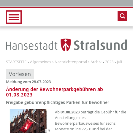
Zur Hauptnavigation
Zum Inhalt
STARTSEITE
Allgemeines
Nachrichtenportal
Archiv
2023
Juli
Vorlesen
Meldung vom 28.07.2023
Änderung der Bewohnerparkgebühren ab
01.08.2023
Freigabe gebührenpflichtiges Parken für Bewohner
??? absaetzeOben[1]/titel ???
Ab
01.08.2023
beträgt die Gebühr für die
Ausstellung eines
Bewohnerparkausweises für sechs
Monate online 72,- € und bei der