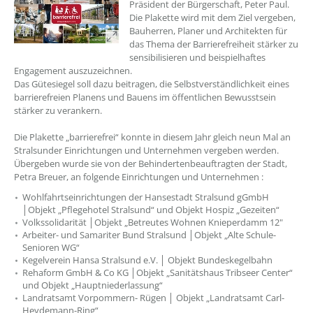
Präsident der Bürgerschaft, Peter Paul.
Die Plakette wird mit dem Ziel vergeben,
Bauherren, Planer und Architekten für
das Thema der Barrierefreiheit stärker zu
sensibilisieren und beispielhaftes
Engagement auszuzeichnen.
Das Gütesiegel soll dazu beitragen, die Selbstverständlichkeit eines
barrierefreien Planens und Bauens im öffentlichen Bewusstsein
stärker zu verankern.
Die Plakette „barrierefrei“ konnte in diesem Jahr gleich neun Mal an
Stralsunder Einrichtungen und Unternehmen vergeben werden.
Übergeben wurde sie von der Behindertenbeauftragten der Stadt,
Petra Breuer, an folgende Einrichtungen und Unternehmen :
Wohlfahrtseinrichtungen der Hansestadt Stralsund gGmbH
│Objekt „Pflegehotel Stralsund“ und Objekt Hospiz „Gezeiten“
Volkssolidarität │Objekt „Betreutes Wohnen Knieperdamm 12"
Arbeiter- und Samariter Bund Stralsund │Objekt „Alte Schule-
Senioren WG“
Kegelverein Hansa Stralsund e.V. │ Objekt Bundeskegelbahn
Rehaform GmbH & Co KG │Objekt „Sanitätshaus Tribseer Center“
und Objekt „Hauptniederlassung“
Landratsamt Vorpommern- Rügen │ Objekt „Landratsamt Carl-
Heydemann-Ring“