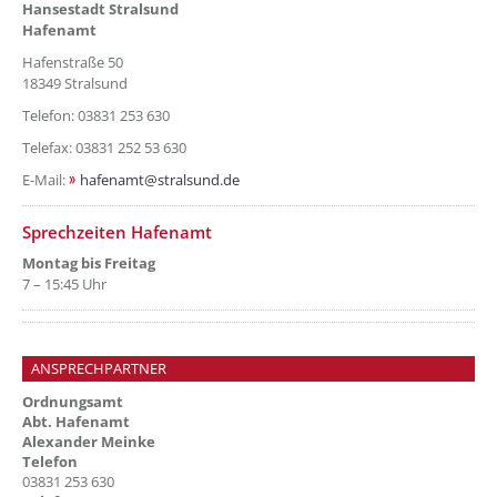
Hansestadt Stralsund
Hafenamt
Hafenstraße 50
18349 Stralsund
Telefon: 03831 253 630
Telefax: 03831 252 53 630
E-Mail:
hafenamt@stralsund.de
??? absaetzeOben[3]/titel ???
Sprechzeiten Hafenamt
Montag bis Freitag
7 – 15:45 Uhr
ANSPRECHPARTNER
Ordnungsamt
Abt. Hafenamt
Alexander Meinke
Telefon
03831 253 630