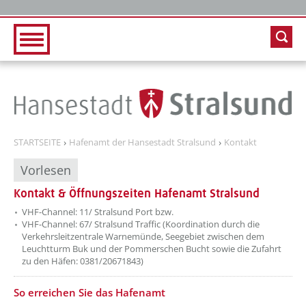
Zur Hauptnavigation
Zum Inhalt
STARTSEITE
Hafenamt der Hansestadt Stralsund
Kontakt
Vorlesen
Kontakt & Öffnungszeiten Hafenamt Stralsund
??? absaetzeOben[1]/titel ???
VHF-Channel: 11/ Stralsund Port bzw.
VHF-Channel: 67/ Stralsund Traffic (Koordination durch die
Verkehrsleitzentrale Warnemünde, Seegebiet zwischen dem
Leuchtturm Buk und der Pommerschen Bucht sowie die Zufahrt
zu den Häfen: 0381/20671843)
??? absaetzeOben[2]/titel ???
So erreichen Sie das Hafenamt