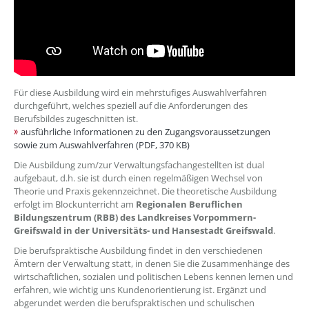
Für diese Ausbildung wird ein mehrstufiges Auswahlverfahren
durchgeführt, welches speziell auf die Anforderungen des
Berufsbildes zugeschnitten ist.
ausführliche Informationen zu den Zugangsvoraussetzungen
sowie zum Auswahlverfahren (PDF, 370 KB)
Die Ausbildung zum/zur Verwaltungsfachangestellten ist dual
aufgebaut, d.h. sie ist durch einen regelmäßigen Wechsel von
Theorie und Praxis gekennzeichnet. Die theoretische Ausbildung
erfolgt im Blockunterricht am
Regionalen Beruflichen
Bildungszentrum (RBB) des Landkreises Vorpommern-
Greifswald in der Universitäts- und Hansestadt Greifswald
.
Die berufspraktische Ausbildung findet in den verschiedenen
Ämtern der Verwaltung statt, in denen Sie die Zusammenhänge des
wirtschaftlichen, sozialen und politischen Lebens kennen lernen und
erfahren, wie wichtig uns Kundenorientierung ist. Ergänzt und
abgerundet werden die berufspraktischen und schulischen