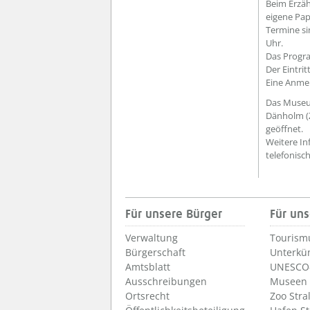
Beim Erzäh
eigene Pap
Termine s
Uhr.
Das Progra
Der Eintri
Eine Anmel
Das Museu
Dänholm (Z
geöffnet.
Weitere I
telefonisc
Für unsere Bürger
Für uns
Verwaltung
Tourism
Bürgerschaft
Unterkü
Amtsblatt
UNESCO-
Ausschreibungen
Museen
Ortsrecht
Zoo Stra