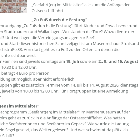
„Seefahrt(en) im Mittelalter" alles um die Anfänge der
Ostseeschifffahrt.
„Zu Fuß durch die Festung"
enrundgang „Zu Fuß durch die Festung" führt Kinder und Erwachsene rund
en Stadtmauern und Wallanlagen. Wo standen die Tore? Wozu diente der
l? Und wo lagen die Verteidigungsanlagen zur See?
 und Start dieser historischen Schnitzeljagd ist am Museumshaus Stralsund
chstraße 38. Von dort geht es zu Fuß zu den Orten, an denen die
ichte sichtbar wird.
r Familien sind jeweils sonntags am
19. Juli
sowie am
2., 9. und 16. August
,
 10.30 bis 12.00 Uhr.
tt beträgt 4 Euro pro Person.
dung ist möglich, aber nicht erforderlich.
uppen gibt es zusätzlich Termine vom 14. Juli bis 14. August 2026, dienstags
gs, jeweils von 10.00 bis 12.00 Uhr. Für Hortgruppen ist eine Anmeldung
h.
(en) im Mittelalter"
achprogramm „Seefahrt(en) im Mittelalter" im Marinemuseum auf der
olm geht es zurück in die Anfänge der Ostseeschifffahrt. Was hatten
rliche Seefahrerinnen und Seefahrer im Gepäck? Wie wurde die Ladung
 ein Segel gesetzt, das Wetter gelesen? Und was schwimmt da plötzlich
 Schiff?