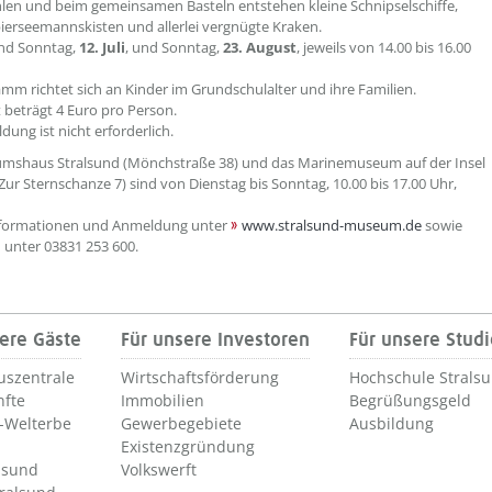
len und beim gemeinsamen Basteln entstehen kleine Schnipselschiffe,
ierseemannskisten und allerlei vergnügte Kraken.
ind Sonntag,
12. Juli
, und Sonntag,
23. August
, jeweils von 14.00 bis 16.00
mm richtet sich an Kinder im Grundschulalter und ihre Familien.
tt beträgt 4 Euro pro Person.
dung ist nicht erforderlich.
mshaus Stralsund (Mönchstraße 38) und das Marinemuseum auf der Insel
ur Sternschanze 7) sind von Dienstag bis Sonntag, 10.00 bis 17.00 Uhr,
nformationen und Anmeldung unter
www.stralsund-museum.de
sowie
h unter 03831 253 600.
ere Gäste
Für unsere Investoren
Für unsere Stud
uszentrale
Wirtschaftsförderung
Hochschule Strals
nfte
Immobilien
Begrüßungsgeld
Welterbe
Gewerbegebiete
Ausbildung
Existenzgründung
lsund
Volkswerft