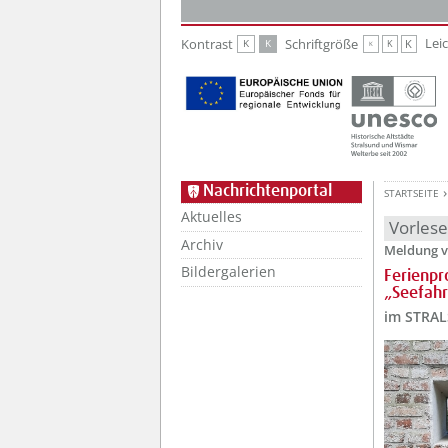
Zur Hauptnavigation
Zum Inhalt
Lei
Kontrast
Schriftgröße
K
K
K
K
K
Nachrichtenportal
STARTSEITE
Aktuelles
Vorles
Archiv
Meldung v
Bildergalerien
Ferienpr
„Seefahr
im STRA