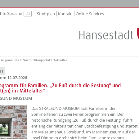
chte Sprache
Stadtplan
Kontakt
Online-Services
Leichte Sprache
Allgemeines
Nachrichtenportal
Aktuelles
en
om 12.07.2026
ogramm für Familien: „Zu Fuß durch die Festung" und
t(en) im Mittelalter"
LSUND MUSEUM
??? absaetzeOben[1]/titel ???
Das STRALSUND MUSEUM lädt Familien in den
Sommerferien zu zwei Ferienprogrammen ein. Der
historische Rundgang „Zu Fuß durch die Festung" führt
entlang der mittelalterlichen Stadtbefestigung und startet
am Museumshaus Stralsund. Im Marinemuseum auf der
Insel Dänholm dreht sich beim Familienprogramm