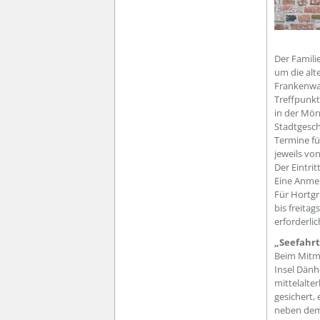
Der Famili
um die alt
Frankenwal
Treffpunkt
in der Mön
Stadtgesch
Termine fü
jeweils von
Der Eintri
Eine Anmel
Für Hortgr
bis freita
erforderlic
„Seefahrt
Beim Mitm
Insel Dänh
mittelalte
gesichert,
neben dem