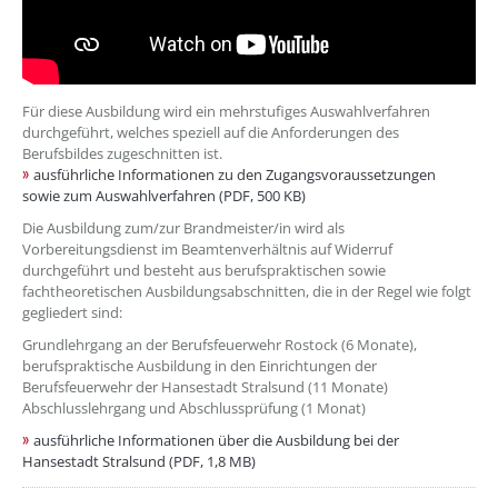
Für diese Ausbildung wird ein mehrstufiges Auswahlverfahren
durchgeführt, welches speziell auf die Anforderungen des
Berufsbildes zugeschnitten ist.
ausführliche Informationen zu den Zugangsvoraussetzungen
sowie zum Auswahlverfahren (PDF, 500 KB)
Die Ausbildung zum/zur Brandmeister/in wird als
Vorbereitungsdienst im Beamtenverhältnis auf Widerruf
durchgeführt und besteht aus berufspraktischen sowie
fachtheoretischen Ausbildungsabschnitten, die in der Regel wie folgt
gegliedert sind:
Grundlehrgang an der Berufsfeuerwehr Rostock (6 Monate),
berufspraktische Ausbildung in den Einrichtungen der
Berufsfeuerwehr der Hansestadt Stralsund (11 Monate)
Abschlusslehrgang und Abschlussprüfung (1 Monat)
ausführliche Informationen über die Ausbildung bei der
Hansestadt Stralsund (PDF, 1,8 MB)