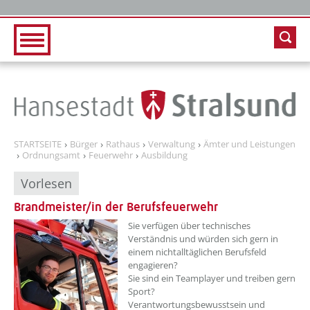
Zur Hauptnavigation
Zum Inhalt
STARTSEITE
Bürger
Rathaus
Verwaltung
Ämter und Leistungen
Ordnungsamt
Feuerwehr
Ausbildung
Vorlesen
Brandmeister/in der Berufsfeuerwehr
??? absaetzeOben[1]/titel ???
Sie verfügen über technisches
Verständnis und würden sich gern in
einem nichtalltäglichen Berufsfeld
engagieren?
Sie sind ein Teamplayer und treiben gern
Sport?
Verantwortungsbewusstsein und