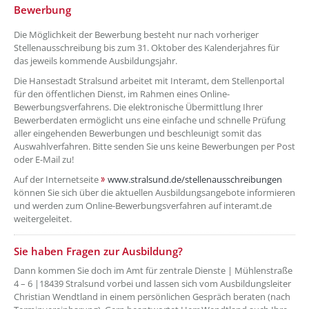
??? absaetzeOben[4]/titel ???
Bewerbung
Die Möglichkeit der Bewerbung besteht nur nach vorheriger
Stellenausschreibung bis zum 31. Oktober des Kalenderjahres für
das jeweils kommende Ausbildungsjahr.
Die Hansestadt Stralsund arbeitet mit Interamt, dem Stellenportal
für den öffentlichen Dienst, im Rahmen eines Online-
Bewerbungsverfahrens. Die elektronische Übermittlung Ihrer
Bewerberdaten ermöglicht uns eine einfache und schnelle Prüfung
aller eingehenden Bewerbungen und beschleunigt somit das
Auswahlverfahren. Bitte senden Sie uns keine Bewerbungen per Post
oder E-Mail zu!
Auf der Internetseite
www.stralsund.de/stellenausschreibungen
können Sie sich über die aktuellen Ausbildungsangebote informieren
und werden zum Online-Bewerbungsverfahren auf interamt.de
weitergeleitet.
??? absaetzeOben[5]/titel ???
Sie haben Fragen zur Ausbildung?
Dann kommen Sie doch im Amt für zentrale Dienste | Mühlenstraße
4 – 6 |18439 Stralsund vorbei und lassen sich vom Ausbildungsleiter
Christian Wendtland in einem persönlichen Gespräch beraten (nach