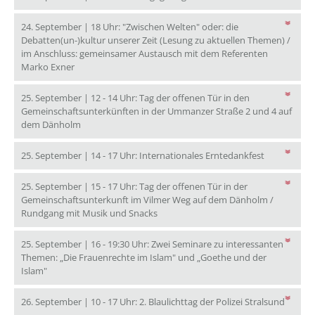
24. September | 18 Uhr: "Zwischen Welten" oder: die
Debatten(un-)kultur unserer Zeit (Lesung zu aktuellen Themen) /
im Anschluss: gemeinsamer Austausch mit dem Referenten
24. September | 18 Uhr: "Zwischen Welten" oder: die Deb
Marko Exner
25. September | 12 - 14 Uhr: Tag der offenen Tür in den
Gemeinschaftsunterkünften in der Ummanzer Straße 2 und 4 auf
25. September | 12 - 14 Uhr: Tag der offenen Tür in d
dem Dänholm
25. Septembe
25. September | 14 - 17 Uhr: Internationales Erntedankfest
25. September | 15 - 17 Uhr: Tag der offenen Tür in der
Gemeinschaftsunterkunft im Vilmer Weg auf dem Dänholm /
25. September | 15 - 17 Uhr: Tag der
Rundgang mit Musik und Snacks
25. September | 16 - 19:30 Uhr: Zwei Seminare zu interessanten
Themen: „Die Frauenrechte im Islam" und „Goethe und der
25. September | 16 - 19:30 Uhr: Zwei Seminare zu interessanten
Islam"
26. Sep
26. September | 10 - 17 Uhr: 2. Blaulichttag der Polizei Stralsund