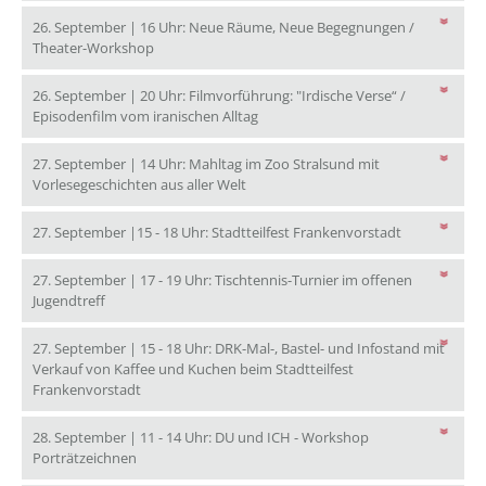
26. September | 16 Uhr: Neue Räume, Neue Begegnungen /
26. September | 16 Uhr: Neue Räume, Neue Begeg
Theater-Workshop
26. September | 20 Uhr: Filmvorführung: "Irdische Verse“ /
26. September | 20 Uhr: Filmvorführ
Episodenfilm vom iranischen Alltag
27. September | 14 Uhr: Mahltag im Zoo Stralsund mit
27. September | 14 Uhr: Mahltag im Z
Vorlesegeschichten aus aller Welt
27. September
27. September |15 - 18 Uhr: Stadtteilfest Frankenvorstadt
27. September | 17 - 19 Uhr: Tischtennis-Turnier im offenen
27. September | 17 - 19 Uhr: Tischtennis-Turnier im offenen
Jugendtreff
27. September | 15 - 18 Uhr: DRK-Mal-, Bastel- und Infostand mit
Verkauf von Kaffee und Kuchen beim Stadtteilfest
27. September | 15 - 18 Uhr: DRK-Mal-, Bastel- und I
Frankenvorstadt
28. September | 11 - 14 Uhr: DU und ICH - Workshop
28. September | 11 - 14 Uhr: DU und ICH - Workshop P
Porträtzeichnen