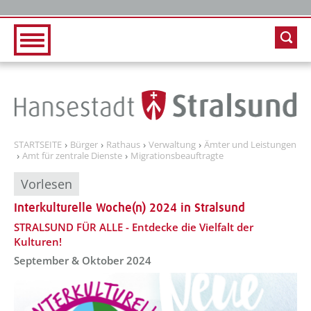
Zur Hauptnavigation
Zum Inhalt
STARTSEITE
Bürger
Rathaus
Verwaltung
Ämter und Leistungen
Amt für zentrale Dienste
Migrationsbeauftragte
Vorlesen
Interkulturelle Woche(n) 2024 in Stralsund
??? absaetzeOben[1]/titel ???
STRALSUND FÜR ALLE - Entdecke die Vielfalt der
Kulturen!
September & Oktober 2024