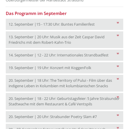
Oberbürgermeister der Hansestadt Stralsund
Das Programm im September
12. September |15 - 
12. September |15 - 17:30 Uhr: Buntes Familienfest
13. September | 20 Uhr: Musik aus der Zeit Caspar David
13. September | 20 Uhr: Musik aus
Friedrichs mit dem Robert-Kahn-Trio
14. Septembe
14. September | 12 - 22 Uhr: Internationales Strandbadfest
19. September | 19 Uh
19. September | 19 Uhr: Konzert mit KoggenFolk
20. September | 18 Uhr: The Territory of Pului - Film über das
20. Septembe
indigene Leben in Kolumbien mit kolumbianischen Snacks
20. September | 18 - 22 Uhr: Geburtstagsfeier: 5 Jahre Stralsunder
20. September | 18 - 
Stadtwache mit dem Restaurant & Café Ventspils
20. September | 20
20. September | 20 Uhr: Stralsunder Poetry Slam #7