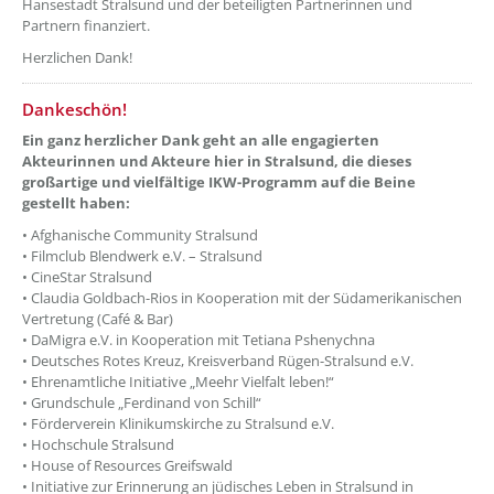
Hansestadt Stralsund und der beteiligten Partnerinnen und
Partnern finanziert.
Herzlichen Dank!
??? absaetzeUnten[3]/titel ???
Dankeschön!
Ein ganz herzlicher Dank geht an alle engagierten
Akteurinnen und Akteure hier in Stralsund, die dieses
großartige und vielfältige IKW-Programm auf die Beine
gestellt haben:
• Afghanische Community Stralsund
• Filmclub Blendwerk e.V. – Stralsund
• CineStar Stralsund
• Claudia Goldbach-Rios in Kooperation mit der Südamerikanischen
Vertretung (Café & Bar)
• DaMigra e.V. in Kooperation mit Tetiana Pshenychna
• Deutsches Rotes Kreuz, Kreisverband Rügen-Stralsund e.V.
• Ehrenamtliche Initiative „Meehr Vielfalt leben!“
• Grundschule „Ferdinand von Schill“
• Förderverein Klinikumskirche zu Stralsund e.V.
• Hochschule Stralsund
• House of Resources Greifswald
• Initiative zur Erinnerung an jüdisches Leben in Stralsund in