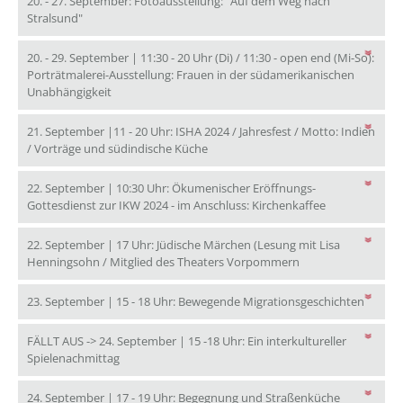
20. - 27. September: Fotoausstellung: "Auf dem Weg nach
20. - 27. September: Fotoausstellung: "Auf dem Weg nach St
Stralsund"
20. - 29. September | 11:30 - 20 Uhr (Di) / 11:30 - open end (Mi-So):
Porträtmalerei-Ausstellung: Frauen in der südamerikanischen
20. - 29. September | 11:30 - 20 Uhr (Di) / 11:30 - ope
Unabhängigkeit
21. September |11 - 20 Uhr: ISHA 2024 / Jahresfest / Motto: Indien
21. September |11 - 20 Uhr: ISHA 202
/ Vorträge und südindische Küche
22. September | 10:30 Uhr: Ökumenischer Eröffnungs-
22. September 
Gottesdienst zur IKW 2024 - im Anschluss: Kirchenkaffee
22. September | 17 Uhr: Jüdische Märchen (Lesung mit Lisa
22. September | 17
Henningsohn / Mitglied des Theaters Vorpommern
23. Sep
23. September | 15 - 18 Uhr: Bewegende Migrationsgeschichten
FÄLLT AUS -> 24. September | 15 -18 Uhr: Ein interkultureller
FÄLLT AUS -> 24. September | 15 -18 Uhr: Ein interkul
Spielenachmittag
24. Septemb
24. September | 17 - 19 Uhr: Begegnung und Straßenküche