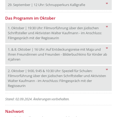
29. September | 12 U
29. September | 12 Uhr: Schnupperkurs Kalligrafie
Das Programm im Oktober
1. Oktober | 19:30 Uhr: Filmvorführung über den jüdischen
Schriftsteller und Aktivisten Walter Kaufmann - im Anschluss:
1. Oktober | 19:30 Uhr: Filmvorführun
Filmgespräch mit der Regisseurin
1. & 8. Oktober | 16 Uhr: Auf Entdeckungsreise mit Maja und
Ihren Freundinnen und Freunden - Bilderbuchkino für Kinder ab
1. & 8. Oktober | 16 Uhr: Auf Entdeckungsreise mit Maja und I
4 Jahren
2. Oktober | 9:00, 9:45 & 10:30 Uhr: Speziell für Schulen:
Filmvorführung über den jüdischen Schriftsteller und Aktivisten
Walter Kaufmann - im Anschluss: Filmgespräch mit der
2. Oktober | 9:00, 9:45 & 10:30 Uhr: Speziell für Schulen: 
Regisseurin
??? absaetzeUnten[1]/titel ???
Stand: 02.09.2024. Änderungen vorbehalten.
??? absaetzeUnten[2]/titel ???
Nachwort