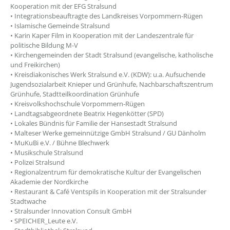
Kooperation mit der EFG Stralsund
• Integrationsbeauftragte des Landkreises Vorpommern-Rügen
• Islamische Gemeinde Stralsund
• Karin Kaper Film in Kooperation mit der Landeszentrale für
politische Bildung M-V
• Kirchengemeinden der Stadt Stralsund (evangelische, katholische
und Freikirchen)
• Kreisdiakonisches Werk Stralsund e.V. (KDW): u.a. Aufsuchende
Jugendsozialarbeit Knieper und Grünhufe, Nachbarschaftszentrum
Grünhufe, Stadtteilkoordination Grünhufe
• Kreisvolkshochschule Vorpommern-Rügen
• Landtagsabgeordnete Beatrix Hegenkötter (SPD)
• Lokales Bündnis für Familie der Hansestadt Stralsund
• Malteser Werke gemeinnützige GmbH Stralsund / GU Dänholm
• MuKuBi e.V. / Bühne Blechwerk
• Musikschule Stralsund
• Polizei Stralsund
• Regionalzentrum für demokratische Kultur der Evangelischen
Akademie der Nordkirche
• Restaurant & Café Ventspils in Kooperation mit der Stralsunder
Stadtwache
• Stralsunder Innovation Consult GmbH
• SPEICHER_Leute e.V.