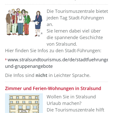
??? absaetzeOben[3]/titel ???
Die Tourismuszentrale bietet
jeden Tag Stadt-Führungen
an.
Sie lernen dabei viel über
die spannende Geschichte
von Stralsund.
Hier finden Sie Infos zu den Stadt-Führungen:
www.stralsundtourismus.de/de/stadtfuehrungen
und-gruppenangebote
Die Infos sind
nicht
in Leichter Sprache.
??? absaetzeOben[4]/titel ???
Zimmer und Ferien-Wohnungen in Stralsund
Wollen Sie in Stralsund
Urlaub machen?
Die Tourismuszentrale hilft