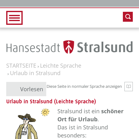
Zur Hauptnavigation
Zum Inhalt
STARTSEITE
Leichte Sprache
Urlaub in Stralsund
Diese Seite in normaler Sprache anzeigen
Zur n
Vorlesen
Urlaub in Stralsund (Leichte Sprache)
??? absaetzeOben[1]/titel ???
Stralsund ist ein
schöner
Ort für Urlaub
.
Das ist in Stralsund
besonders: