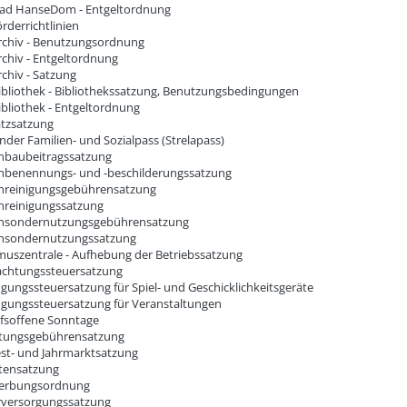
ad HanseDom - Entgeltordnung
rderrichtlinien
rchiv - Benutzungsordnung
rchiv - Entgeltordnung
chiv - Satzung
ibliothek - Bibliothekssatzung, Benutzungsbedingungen
ibliothek - Entgeltordnung
atzsatzung
nder Familien- und Sozialpass (Strelapass)
nbaubeitragssatzung
nbenennungs- und -beschilderungssatzung
nreinigungsgebührensatzung
nreinigungssatzung
nsondernutzungsgebührensatzung
nsondernutzungssatzung
muszentrale - Aufhebung der Betriebssatzung
chtungssteuersatzung
gungssteuersatzung für Spiel- und Geschicklichkeitsgeräte
gungssteuersatzung für Veranstaltungen
fsoffene Sonntage
tungsgebührensatzung
est- und Jahrmarktsatzung
tensatzung
erbungsordnung
versorgungssatzung