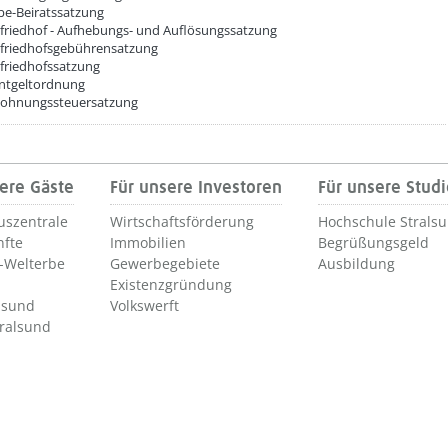
be-Beiratssatzung
lfriedhof - Aufhebungs- und Auflösungssatzung
lfriedhofsgebührensatzung
lfriedhofssatzung
Entgeltordnung
ohnungssteuersatzung
ere Gäste
Für unsere Investoren
Für unsere Stud
uszentrale
Wirtschaftsförderung
Hochschule Strals
nfte
Immobilien
Begrüßungsgeld
Welterbe
Gewerbegebiete
Ausbildung
Existenzgründung
lsund
Volkswerft
tralsund