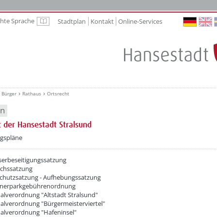
chte Sprache
Stadtplan
Kontakt
Online-Services
Leichte Sprache
Bürger
Rathaus
Ortsrecht
en
t der Hansestadt Stralsund
etzeOben[1]/titel ???
gspläne
erbeseitigungssatzung
ichssatzung
hutzsatzung - Aufhebungssatzung
nerparkgebührenordnung
lverordnung "Altstadt Stralsund"
lverordnung "Bürgermeisterviertel"
lverordnung "Hafeninsel"