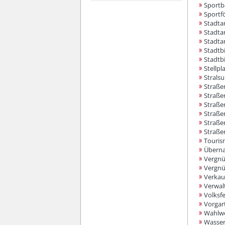
Sportb
Sportfö
Stadta
Stadta
Stadtar
Stadtb
Stadtb
Stellpl
Stralsu
Straße
Straße
Straße
Straße
Straße
Straße
Touris
Überna
Vergnü
Vergnü
Verkau
Verwal
Volksf
Vorgar
Wahlw
Wasser