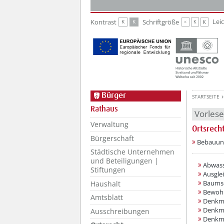
Zur Hauptnavigation
Zum Inhalt
Lei
Kontrast
Schriftgröße
K
K
K
K
K
Bürger
STARTSEITE
Rathaus
Vorles
Verwaltung
Ortsrech
Bürgerschaft
??? absa
Bebauun
Städtische Unternehmen
und Beteiligungen |
Abwass
Stiftungen
Ausgle
Baumsc
Haushalt
Bewoh
Amtsblatt
Denkma
Denkma
Ausschreibungen
Denkma