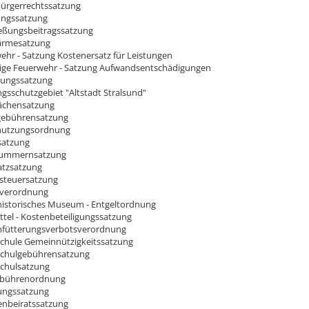
ürgerrechtssatzung
ungssatzung
ießungsbeitragssatzung
ärmesatzung
ehr - Satzung Kostenersatz für Leistungen
llige Feuerwehr - Satzung Aufwandsentschädigungen
tungssatzung
gsschutzgebiet "Altstadt Stralsund"
ächensatzung
gebührensatzung
nutzungsordnung
satzung
ummernsatzung
tzsatzung
teuersatzung
verordnung
historisches Museum - Entgeltordnung
ttel - Kostenbeteiligungssatzung
fütterungsverbotsverordnung
chule Gemeinnützigkeitssatzung
chulgebührensatzung
chulsatzung
ebührenordnung
ungssatzung
enbeiratssatzung