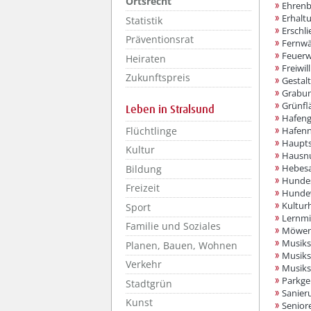
Ortsrecht
Ehrenb
Erhalt
Statistik
Erschl
Präventionsrat
Fernw
Feuerw
Heiraten
Freiwi
Zukunftspreis
Gestal
Grabun
Grünfl
Leben in Stralsund
Hafen
Flüchtlinge
Hafen
Haupt
Kultur
Hausn
Hebesa
Bildung
Hundes
Freizeit
Hunde
Kultur
Sport
Lernmi
Familie und Soziales
Möwen
Musiks
Planen, Bauen, Wohnen
Musiks
Verkehr
Musiks
Parkg
Stadtgrün
Sanier
Kunst
Senior