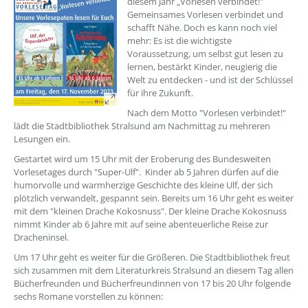
diesem Jahr „Vorlesen verbindet!"
Gemeinsames Vorlesen verbindet und
schafft Nähe. Doch es kann noch viel
mehr: Es ist die wichtigste
Voraussetzung, um selbst gut lesen zu
lernen, bestärkt Kinder, neugierig die
Welt zu entdecken - und ist der Schlüssel
für ihre Zukunft.
Nach dem Motto "Vorlesen verbindet!"
lädt die Stadtbibliothek Stralsund am Nachmittag zu mehreren
Lesungen ein.
Gestartet wird um 15 Uhr mit der Eroberung des Bundesweiten
Vorlesetages durch "Super-Ulf". Kinder ab 5 Jahren dürfen auf die
humorvolle und warmherzige Geschichte des kleine Ulf, der sich
plötzlich verwandelt, gespannt sein. Bereits um 16 Uhr geht es weiter
mit dem "kleinen Drache Kokosnuss". Der kleine Drache Kokosnuss
nimmt Kinder ab 6 Jahre mit auf seine abenteuerliche Reise zur
Dracheninsel.
Um 17 Uhr geht es weiter für die Größeren. Die Stadtbibliothek freut
sich zusammen mit dem Literaturkreis Stralsund an diesem Tag allen
Bücherfreunden und Bücherfreundinnen von 17 bis 20 Uhr folgende
sechs Romane vorstellen zu können: