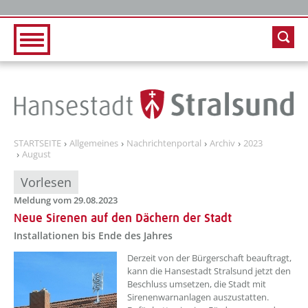
Zur Hauptnavigation
Zum Inhalt
STARTSEITE
Allgemeines
Nachrichtenportal
Archiv
2023
August
Vorlesen
Meldung vom 29.08.2023
Neue Sirenen auf den Dächern der Stadt
Installationen bis Ende des Jahres
??? absaetzeOben[1]/titel ???
Derzeit von der Bürgerschaft beauftragt,
kann die Hansestadt Stralsund jetzt den
Beschluss umsetzen, die Stadt mit
Sirenenwarnanlagen auszustatten.