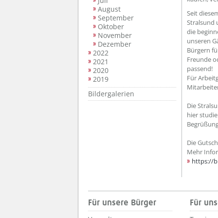
Juli
August
Seit diese
September
Stralsund 
Oktober
die beginn
November
unseren G
Dezember
Bürgern fü
2022
Freunde od
2021
passend!
2020
Für Arbeit
2019
Mitarbeite
Bildergalerien
Die Strals
hier studi
Begrüßungs
Die Gutsch
Mehr Infor
https://
Für unsere Bürger
Für uns