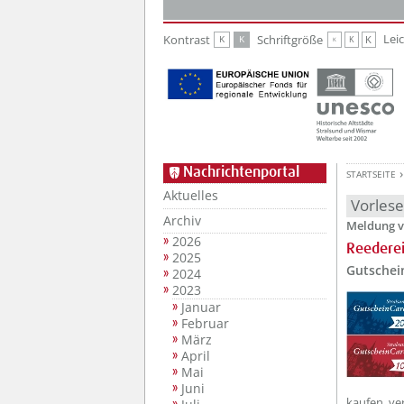
Zur Hauptnavigation
Zum Inhalt
Lei
Kontrast
Schriftgröße
K
K
K
K
K
Nachrichtenportal
STARTSEITE
Aktuelles
Vorles
Archiv
Meldung v
2026
Reedere
2025
Gutschei
2024
2023
Januar
Februar
März
April
Mai
Juni
kaufen, ve