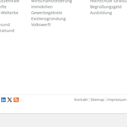
uszentrale
Wirtschaftsförderung
Hochschule Strals
nfte
Immobilien
Begrüßungsgeld
Welterbe
Gewerbegebiete
Ausbildung
Existenzgründung
lsund
Volkswerft
tralsund
Kontakt
Sitemap
Impressum