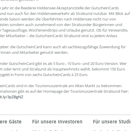
m Jahr ist die Reederei Hiddensee Akzeptanzstelle der GutscheinCards
und nun auch für den Hiddenseeverkehr ab Stralsund nutzbar. Mit Blick auf
ende Saison werden die Überfahrten nach Hiddensee nicht nur von
ästen sondern auch zunehmend von den Stralsunder Bürgerinnen und
r Tagesausflüge, Wochenendtrips und Urlaube genutzt. Ob für Verwandte,
er Mitarbeiter – die GutscheinCards Stralsund sind zu jedem Anlass
geber: die GutscheinCard kann auch als sachbezugsfähige Zuwendung für
rinnen und Mitarbeiter genutzt werden.
under GutscheinCard gibt es als 5 Euro-, 10 Euro- und 20 Euro-Version. Wer
ert oder lernt und Stralsund als Hauptwohnsitz wählt, bekommt 150 Euro
geld in Form von sechs GutscheinCards à 25 Euro.
einCards sind in der Tourismuszentrale am Alten Markt zu bekommen.
mationen gibt es auf der Homepage der Tourismuszentrale Stralsund hier:
bit.ly/3pZBgNZ
ere Gäste
Für unsere Investoren
Für unsere Stud