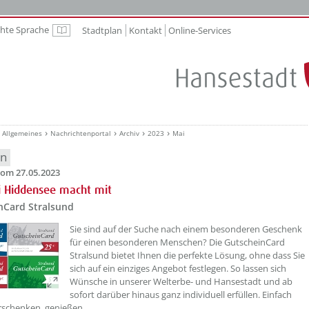
chte Sprache
Stadtplan
Kontakt
Online-Services
Leichte Sprache
Allgemeines
Nachrichtenportal
Archiv
2023
Mai
en
om 27.05.2023
i Hiddensee macht mit
nCard Stralsund
??? absaetzeOben[1]/titel ???
Sie sind auf der Suche nach einem besonderen Geschenk
für einen besonderen Menschen? Die GutscheinCard
Stralsund bietet Ihnen die perfekte Lösung, ohne dass Sie
sich auf ein einziges Angebot festlegen. So lassen sich
Wünsche in unserer Welterbe- und Hansestadt und ab
sofort darüber hinaus ganz individuell erfüllen. Einfach
rschenken, genießen ...