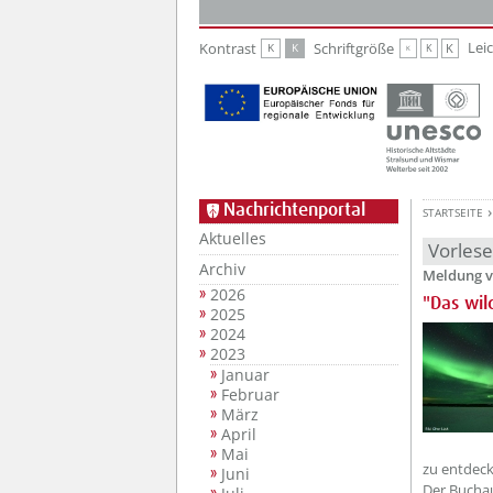
Zur Hauptnavigation
Zum Inhalt
Lei
Kontrast
Schriftgröße
K
K
K
K
K
Nachrichtenportal
STARTSEITE
Aktuelles
Vorles
Archiv
Meldung v
2026
"Das wil
2025
2024
2023
Januar
Februar
März
April
Mai
zu entdeck
Juni
Der Buchau