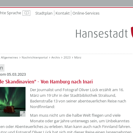
chte Sprache
Stadtplan
Kontakt
Online-Services
Leichte Sprache
Allgemeines
Nachrichtenportal
Archiv
2023
März
en
om 05.03.2023
de Skandinavien" - Von Hamburg nach Inari
??? absaetzeOben[1]/titel ???
Der Journalist und Fotograf Oliver Lück erzählt am 16.
März um 19 Uhr in der Stadtbibliothek Stralsund,
Badenstraße 13 von seiner abenteuerlichen Reise nach
Nordfinnland:
Man muss nicht um die halbe Welt fliegen und viele
Monate oder gar Jahre unterwegs sein, um Unbekanntes
en oder Abenteuerliches zu erleben. Man kann auch nach Finnland fahren.
tor und Fotograf Oliver Lück hat sich mit dieser Reise einen langersehnten