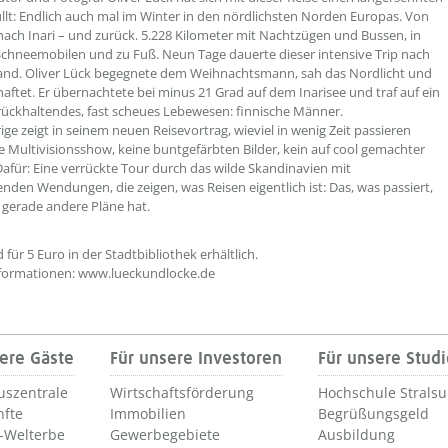
llt: Endlich auch mal im Winter in den nördlichsten Norden Europas. Von
ch Inari – und zurück. 5.228 Kilometer mit Nachtzügen und Bussen, in
 Schneemobilen und zu Fuß. Neun Tage dauerte dieser intensive Trip nach
and. Oliver Lück begegnete dem Weihnachtsmann, sah das Nordlicht und
aftet. Er übernachtete bei minus 21 Grad auf dem Inarisee und traf auf ein
ückhaltendes, fast scheues Lebewesen: finnische Männer.
ige zeigt in seinem neuen Reisevortrag, wieviel in wenig Zeit passieren
e Multivisionsshow, keine buntgefärbten Bilder, kein auf cool gemachter
Dafür: Eine verrückte Tour durch das wilde Skandinavien mit
nden Wendungen, die zeigen, was Reisen eigentlich ist: Das, was passiert,
gerade andere Pläne hat.
 für 5 Euro in der Stadtbibliothek erhältlich.
nformationen: www.lueckundlocke.de
ere Gäste
Für unsere Investoren
Für unsere Stud
uszentrale
Wirtschaftsförderung
Hochschule Strals
nfte
Immobilien
Begrüßungsgeld
Welterbe
Gewerbegebiete
Ausbildung