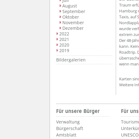
Juli
Traum erfü
August
Hamburg na
September
Oktober
Taxis, auf
November
Nordlappl
Dezember
wurde verh
2022
extrem zur
2021
Der 48-Jähr
2020
kann. Kein
2019
Roadtrip. 
überrasche
Bildergalerien
wenn man 
Karten sind
Weitere I
Für unsere Bürger
Für uns
Verwaltung
Tourism
Bürgerschaft
Unterkü
Amtsblatt
UNESCO-