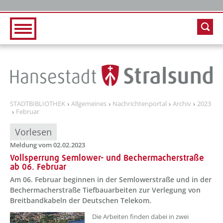
Zur Hauptnavigation
Zum Inhalt
STADTBIBLIOTHEK
Allgemeines
Nachrichtenportal
Archiv
2023
Februar
Vorlesen
Meldung vom 02.02.2023
Vollsperrung Semlower- und Bechermacherstraße
ab 06. Februar
Am 06. Februar beginnen in der Semlowerstraße und in der
Bechermacherstraße Tiefbauarbeiten zur Verlegung von
Breitbandkabeln der Deutschen Telekom.
??? absaetzeOben[1]/titel ???
Die Arbeiten finden dabei in zwei