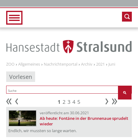
Zur Hauptnavigation
Zum Inhalt
ZOO
Allgemeines
Nachrichtenportal
Archiv
2021
Juni
Vorlesen
1
2
3
4
5
Anfang
zurück
weiter
Ende
veröffentlicht am 30.06.2021
Ab heute: Fontäne in der Brunnenaue sprudelt
wieder
Endlich, wir mussten so lange warten.