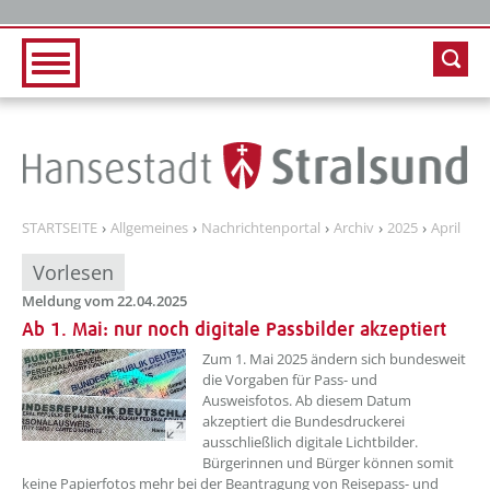
Zur Hauptnavigation
Zum Inhalt
STARTSEITE
Allgemeines
Nachrichtenportal
Archiv
2025
April
Vorlesen
Meldung vom 22.04.2025
Ab 1. Mai: nur noch digitale Passbilder akzeptiert
??? absaetzeOben[1]/titel ???
Zum 1. Mai 2025 ändern sich bundesweit
die Vorgaben für Pass- und
Ausweisfotos. Ab diesem Datum
akzeptiert die Bundesdruckerei
ausschließlich digitale Lichtbilder.
Bürgerinnen und Bürger können somit
keine Papierfotos mehr bei der Beantragung von Reisepass- und