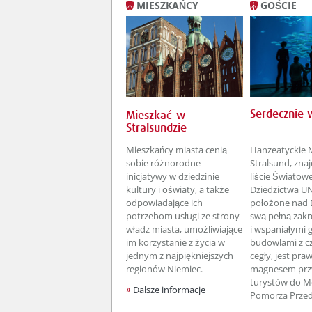
MIESZKAŃCY
GOŚCIE
Serdecznie 
Mieszkać w
Stralsundzie
Mieszkańcy miasta cenią
Hanzeatyckie 
sobie różnorodne
Stralsund, znaj
inicjatywy w dziedzinie
liście Światow
kultury i oświaty, a także
Dziedzictwa U
odpowiadające ich
położone nad B
potrzebom usługi ze strony
swą pełną zakr
władz miasta, umożliwiające
i wspaniałymi 
im korzystanie z życia w
budowlami z c
jednym z najpiękniejszych
cegły, jest pr
regionów Niemiec.
magnesem prz
turystów do M
Dalsze informacje
Pomorza Przed