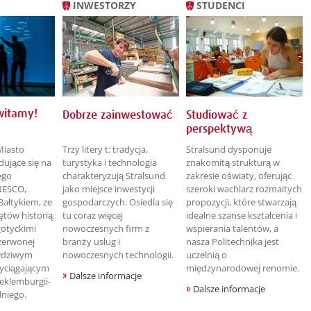
INWESTORZY
STUDENCI
witamy!
Dobrze zainwestować
Studiować z
perspektywą
Miasto
Trzy litery t: tradycja,
Stralsund dysponuje
dujące się na
turystyka i technologia
znakomitą strukturą w
ego
charakteryzują Stralsund
zakresie oświaty, oferując
NESCO,
jako miejsce inwestycji
szeroki wachlarz rozmaitych
ałtykiem, ze
gospodarczych. Osiedla się
propozycji, które stwarzają
ętów historią
tu coraz więcej
idealne szanse kształcenia i
gotyckimi
nowoczesnych firm z
wspierania talentów, a
zerwonej
branży usług i
nasza Politechnika jest
awdziwym
nowoczesnych technologii.
uczelnią o
yciągającym
międzynarodowej renomie.
Dalsze informacje
eklemburgii-
Dalsze informacje
niego.