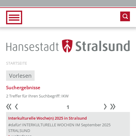
Zur Hauptnavigation
Zum Inhalt
STARTSEITE
Vorlesen
Suchergebnisse
2 Treffer für Ihren Suchbegriff: IKW
1
Anfang
zurück
weiter
Ende
Interkulturelle Woche(n) 2025 in Stralsund
#dafür! INTERKULTURELLE WOCHEN IM September 2025
STRALSUND